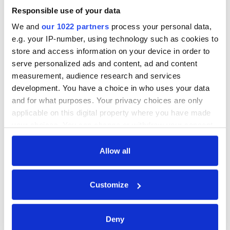
Pražský kulturní a filmový institut s.r.o.
Responsible use of your data
We and
our 1022 partners
process your personal data,
Malostranské náměstí 266/5
e.g. your IP-number, using technology such as cookies to
110 00 Praha 1 – Malá Strana
store and access information on your device in order to
serve personalized ads and content, ad and content
IČO: 25787527
measurement, audience research and services
development. You have a choice in who uses your data
DIČ: CZ25787527
and for what purposes. Your privacy choices are only
applicable on this digital property where you have made
+420 222 710 187
your choices. You can change or withdraw your consent
any time from the Cookie Declaration or by clicking on
info@praguefilminstitute.cz
the Privacy trigger icon.
Allow all
If you allow, we would also like to:
Customize
KDE NÁS NAJDEŠ
Collect information about your geographical
location which can be accurate to within several
meters
Deny
Identify your device by actively scanning it for