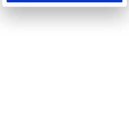
specific characteristics (fingerprinting)
Find out more about how your personal data is processed
and set your preferences in the
details section
.
Soubory cookie používáme k personalizaci obsahu a
reklam, poskytování funkcí sociálních médií a analýze
naší návštěvnosti. Informace o vašem používání našich
stránek také sdílíme s našimi sociálními médii,
reklamními a analytickými partnery, kteří je mohou
kombinovat s dalšími informacemi, které jste jim poskytli
nebo které shromáždili při vašem používání jejich služeb.