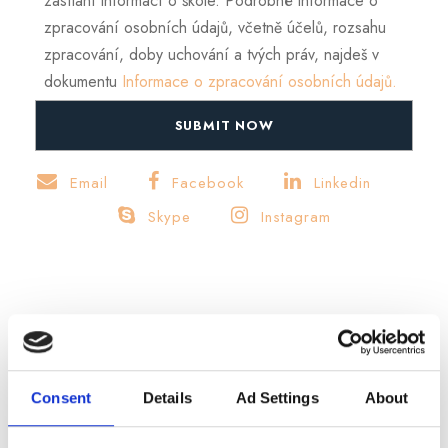
zasílání informací o škole. Podrobné informace o
zpracování osobních údajů, včetně účelů, rozsahu
zpracování, doby uchování a tvých práv, najdeš v
dokumentu
Informace o zpracování osobních údajů.
Email
Facebook
Linkedin
Skype
Instagram
KONTAKTNÍ ÚDAJE
Consent
Details
Ad Settings
About