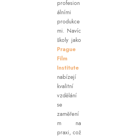
profesion
stránek také sdílíme s našimi sociálními médii,
álními
reklamními a analytickými partnery, kteří je mohou
produkce
kombinovat s dalšími informacemi, které jste jim poskytli
nebo které shromáždili při vašem používání jejich služeb.
mi. Navíc
školy jako
Prague
Film
Institute
nabízejí
kvalitní
vzdělání
se
zaměření
m na
praxi, což