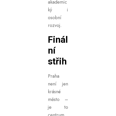
akademic
ký i
osobní
rozvoj.
Finál
ní
střih
Praha
není jen
krásné
město –
je to
centrum