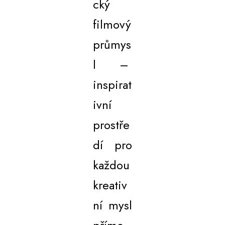
cký
filmový
průmys
l –
inspirat
ivní
prostře
dí pro
každou
kreativ
ní mysl