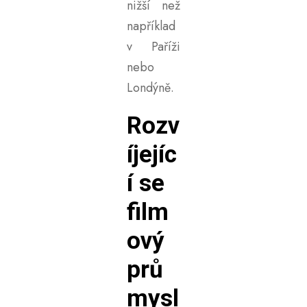
nižší než
například
v Paříži
nebo
Londýně.
Rozv
íjejíc
í se
film
ový
prů
mysl