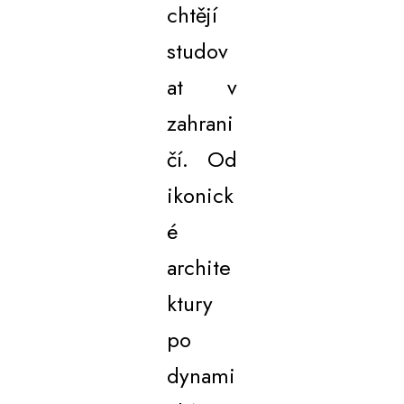
chtějí
studov
at v
zahrani
čí. Od
ikonick
é
archite
ktury
po
dynami