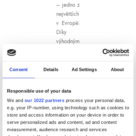
– jedno z
největších
v Evropě.
Díky
výhodným
daňovým
pobídkám
pro
Consent
Details
Ad Settings
About
zahraničn
í
Responsible use of your data
produkce
We and
our 1022 partners
process your personal data,
sem míří
e.g. your IP-number, using technology such as cookies to
mnoho
store and access information on your device in order to
mezináro
serve personalized ads and content, ad and content
measurement, audience research and services
dních