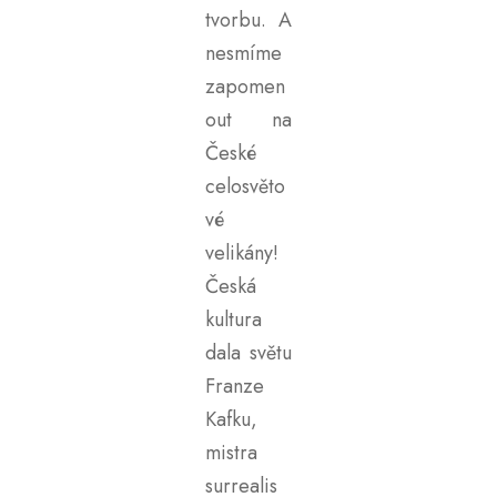
tvorbu. A
nesmíme
zapomen
out na
České
celosvěto
vé
velikány!
Česká
kultura
dala světu
Franze
Kafku,
mistra
surrealis