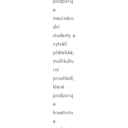
podporuj
e
mezináro
dní
studenty a
vytváří
přátelské,
multikultu
rní
prostředí,
které
podporuj
e
kreativitu
a