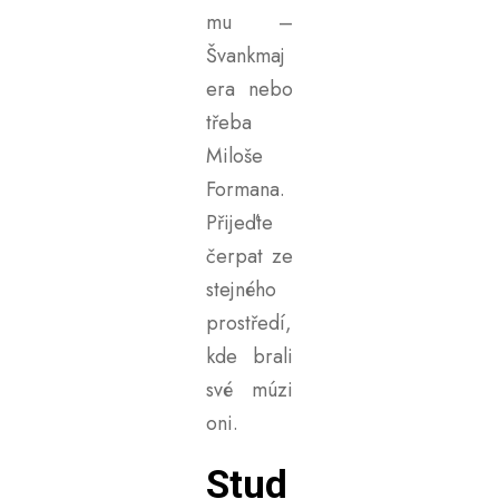
mu –
Švankmaj
era nebo
třeba
Miloše
Formana.
Přijeďte
čerpat ze
stejného
prostředí,
kde brali
své múzi
oni.
Stud