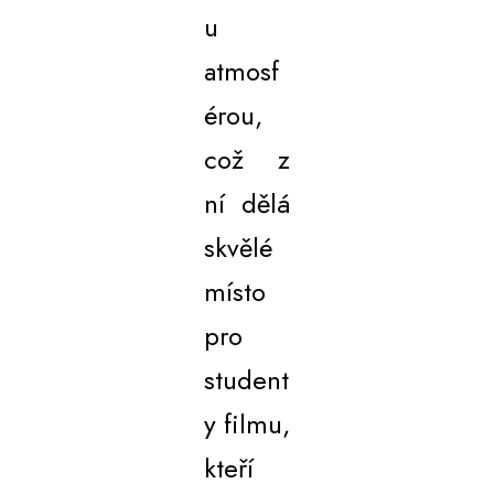
u
atmosf
érou,
což z
ní dělá
skvělé
místo
pro
student
y filmu,
kteří