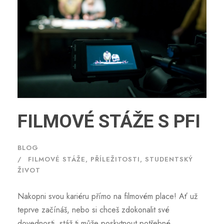
FILMOVÉ STÁŽE S PFI
BLOG
FILMOVÉ STÁŽE
,
PŘÍLEŽITOSTI
,
STUDENTSKÝ
ŽIVOT
Nakopni svou kariéru přímo na filmovém place! Ať už
teprve začínáš, nebo si chceš zdokonalit své
dovednosti, stáž ti může poskytnout potřebné