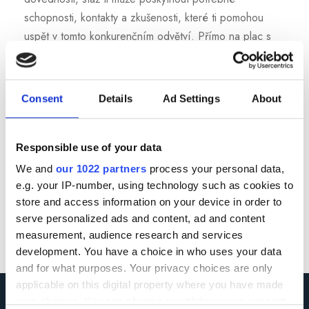
schopnosti, kontakty a zkušenosti, které ti pomohou
uspět v tomto konkurenčním odvětví. Přímo na plac s
Prague Film Institute Prague Film Institute Ti nabízí
jedinečnou příležitost vyskoušet si své shopnosti v praxi
prostřednictvím...
Consent
Details
Ad Settings
About
Read More
Responsible use of your data
We and
our 1022 partners
process your personal data,
e.g. your IP-number, using technology such as cookies to
store and access information on your device in order to
serve personalized ads and content, ad and content
measurement, audience research and services
development. You have a choice in who uses your data
and for what purposes. Your privacy choices are only
applicable on this digital property where you have made
your choices. You can change or withdraw your consent